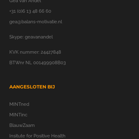
Gea van Andel
+31 (0)6 13 48 66 60
gea@balans-motivatie.nl
Skype: geavanandel
KVK nummer: 24427848
BTWnr NL 001499908B03
AANGESLOTEN BIJ
MINTned
MINTinc
BlauwZaam
Insitute for Positive Health