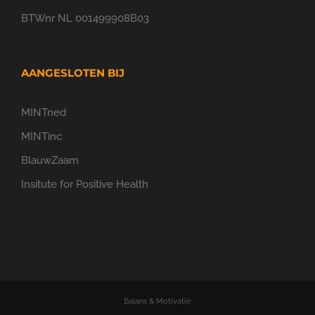
BTWnr NL 001499908B03
AANGESLOTEN BIJ
MINTned
MINTinc
BlauwZaam
Insitute for Positive Health
Balans & Motivatie