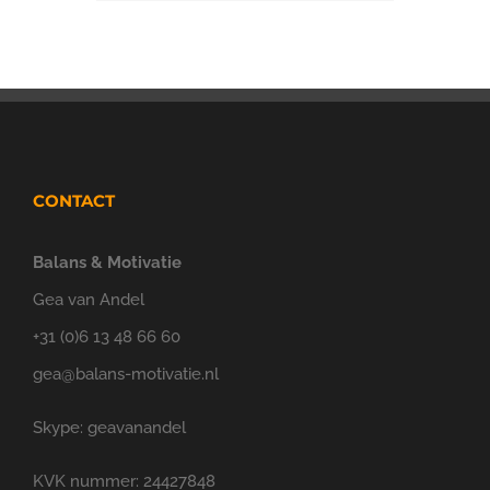
CONTACT
Balans & Motivatie
Gea van Andel
+31 (0)6 13 48 66 60
gea@balans-motivatie.nl
Skype: geavanandel
KVK nummer: 24427848