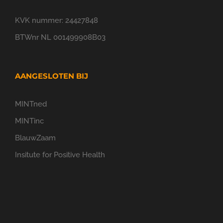
KVK nummer: 24427848
BTWnr NL 001499908B03
AANGESLOTEN BIJ
MINTned
MINTinc
BlauwZaam
Insitute for Positive Health