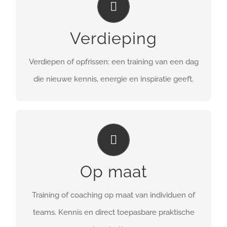
met Motivational Interviewing
Verdieping
MEER INFO
Verdiepen of opfrissen: een training van een dag
die nieuwe kennis, energie en inspiratie geeft.
MAATWERK
Gericht aan de slag met gedragsverandering.
Op maat
MEER INFO
Training of coaching op maat van individuen of
teams. Kennis en direct toepasbare praktische