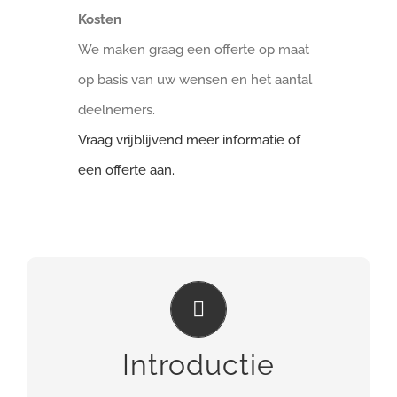
Kosten
We maken graag een offerte op maat
op basis van uw wensen en het aantal
deelnemers.
Vraag vrijblijvend meer informatie of
een offerte aan.
INCLUSIEF
een maand online coaching
Introductie
MEER INFO