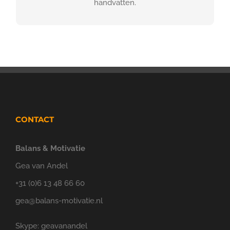
handvatten.
CONTACT
Balans & Motivatie
Gea van Andel
+31 (0)6 13 48 66 60
gea@balans-motivatie.nl
Skype: geavanandel