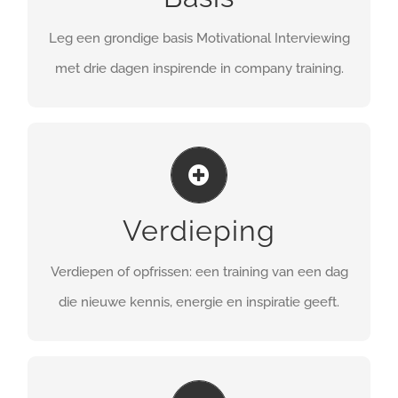
MEER INFO
Leg een grondige basis Motivational Interviewing
met drie dagen inspirende in company training.
MEER BEREIKEN
met Motivational Interviewing
Verdieping
MEER INFO
Verdiepen of opfrissen: een training van een dag
die nieuwe kennis, energie en inspiratie geeft.
MAATWERK