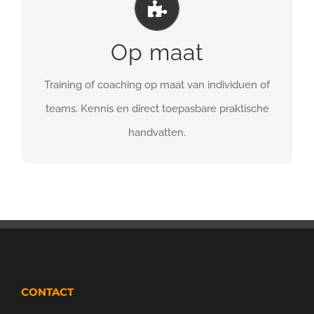
Gericht aan de slag met gedragsverandering.
Op maat
MEER INFO
Training of coaching op maat van individuen of
teams. Kennis en direct toepasbare praktische
handvatten.
CONTACT