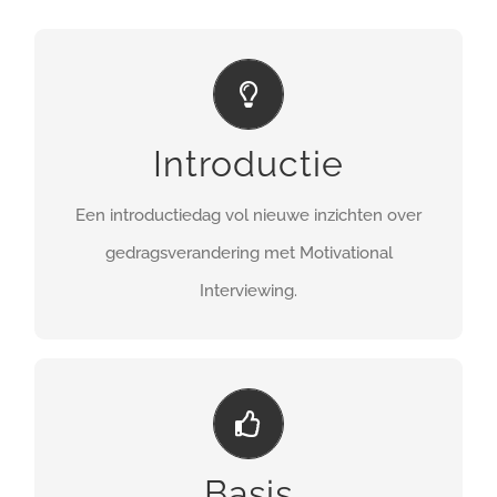
INCLUSIEF
een maand online coaching
Introductie
MEER INFO
Een introductiedag vol nieuwe inzichten over
gedragsverandering met Motivational
Interviewing.
INCLUSIEF
drie maanden online coaching
Basis