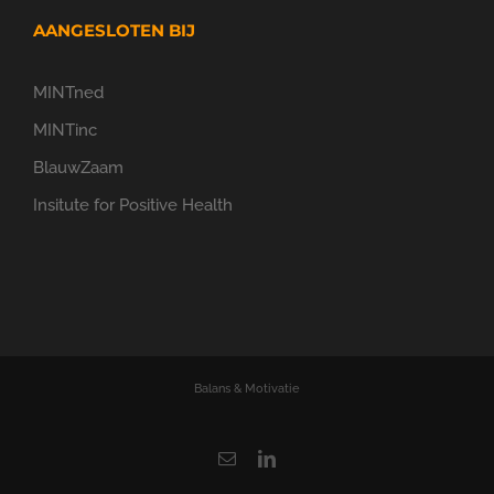
AANGESLOTEN BIJ
MINTned
MINTinc
BlauwZaam
Insitute for Positive Health
Balans & Motivatie
E-
LinkedIn
mail