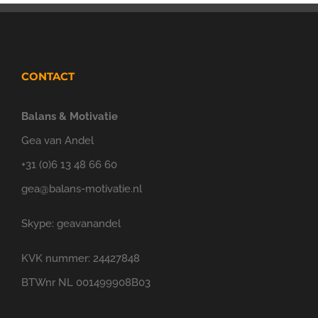
CONTACT
Balans & Motivatie
Gea van Andel
+31 (0)6 13 48 66 60
gea@balans-motivatie.nl
Skype: geavanandel
KVK nummer: 24427848
BTWnr NL 001499908B03