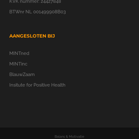
KVK nummer: 24427848
BTWnr NL 001499908B03
AANGESLOTEN BIJ
MINTned
MINTinc
BlauwZaam
Insitute for Positive Health
Balans & Motivatie