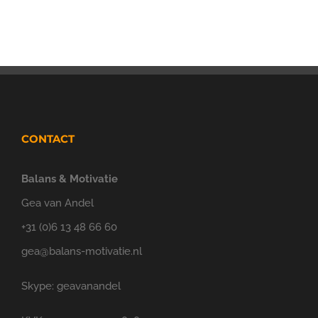
CONTACT
Balans & Motivatie
Gea van Andel
+31 (0)6 13 48 66 60
gea@balans-motivatie.nl
Skype: geavanandel