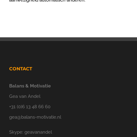
aanwezigheid automatisch anderen.”
CONTACT
Balans & Motivatie
Gea van Andel
+31 (0)6 13 48 66 60
gea@balans-motivatie.nl
Skype: geavanandel