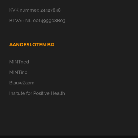
KVK nummer: 24427848
BTWnr NL 001499908B03
AANGESLOTEN BIJ
MINTned
MINTinc
BlauwZaam
Insitute for Positive Health