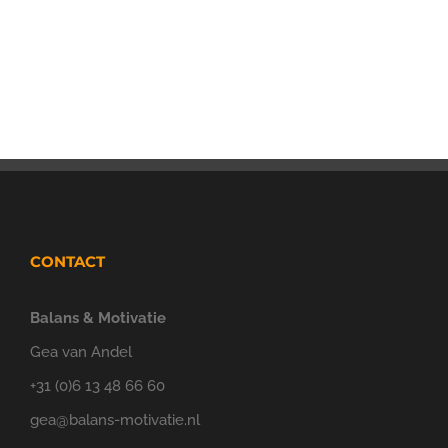
CONTACT
Balans & Motivatie
Gea van Andel
+31 (0)6 13 48 66 60
gea@balans-motivatie.nl