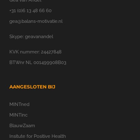
Gea van Andel
+31 (0)6 13 48 66 60
gea@balans-motivatie.nl
Skype: geavanandel
KVK nummer: 24427848
BTWnr NL 001499908B03
AANGESLOTEN BIJ
MINTned
MINTinc
BlauwZaam
Insitute for Positive Health