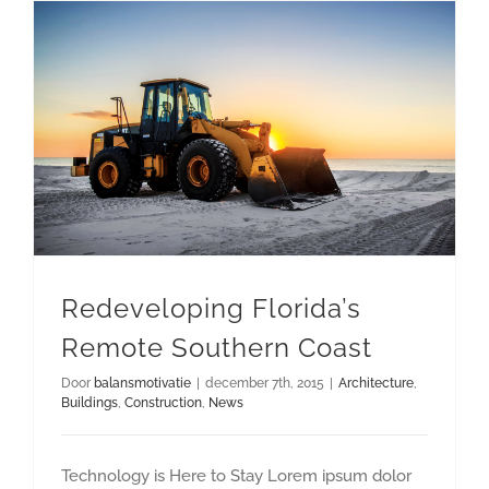
Redeveloping Florida’s Remote Southern Coast
Redeveloping Florida’s
Remote Southern Coast
Door
balansmotivatie
|
december 7th, 2015
|
Architecture
,
Buildings
,
Construction
,
News
Technology is Here to Stay Lorem ipsum dolor