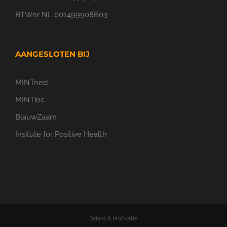
BTWnr NL 001499908B03
AANGESLOTEN BIJ
MINTned
MINTinc
BlauwZaam
Insitute for Positive Health
Balans & Motivatie