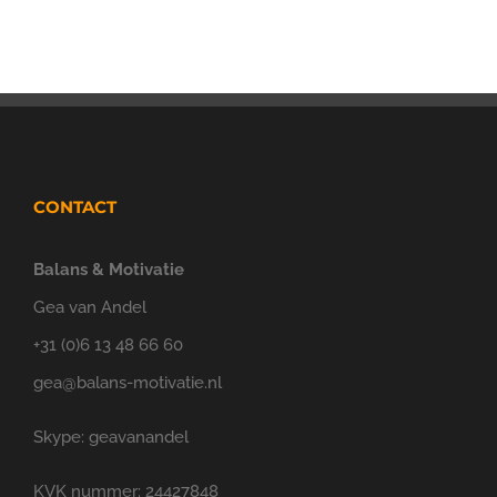
CONTACT
Balans & Motivatie
Gea van Andel
+31 (0)6 13 48 66 60
gea@balans-motivatie.nl
Skype: geavanandel
KVK nummer: 24427848